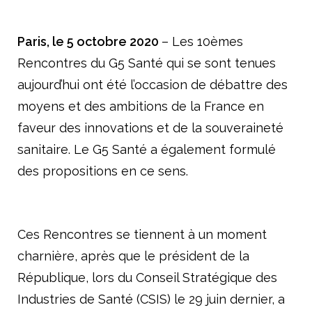
Améliorer l’accès aux produits innovants
Concrétiser la dimension stratégique de la filière santé
Paris, le 5 octobre 2020
– Les 10èmes
Le livre blanc du G5 Santé 2017-2022
Rencontres du G5 Santé qui se sont tenues
aujourd’hui ont été l’occasion de débattre des
Publications
moyens et des ambitions de la France en
Espace presse
faveur des innovations et de la souveraineté
Documents/études
sanitaire. Le G5 Santé a également formulé
des propositions en ce sens.
Nos engagements
Vis-à-vis des patients
Ces Rencontres se tiennent à un moment
Notre responsabilité sociale et environnementale
charnière, après que le président de la
Actualités du G5
République, lors du Conseil Stratégique des
Industries de Santé (CSIS) le 29 juin dernier, a
​Les Rencontres du G5 santé