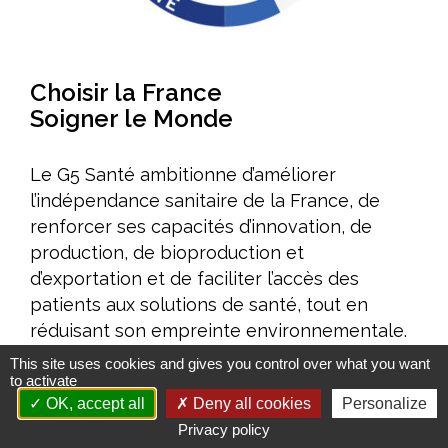
Améliorer l’accès aux produits innovants
Concrétiser la dimension stratégique de la filière santé
Choisir la France
Le livre blanc du G5 Santé 2017-2022
Soigner le Monde
Publications
Le G5 Santé ambitionne d’améliorer
Espace presse
l’indépendance sanitaire de la France, de
Documents/études
renforcer ses capacités d’innovation, de
production, de bioproduction et
Nos engagements
d’exportation et de faciliter l’accès des
patients aux solutions de santé, tout en
Vis-à-vis des patients
réduisant son empreinte environnementale.
Notre responsabilité sociale et environnementale
This site uses cookies and gives you control over what you want
to activate
Actualités du G5
OK, accept all
Deny all cookies
Personalize
© G5 santé
Privacy policy
​Les Rencontres du G5 santé