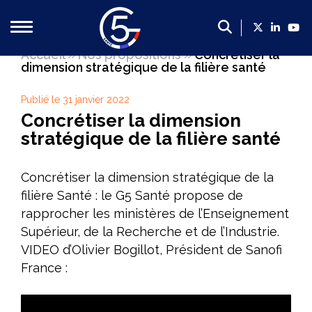
Accueil
»
Nos propositions
»
Concrétiser la
dimension stratégique de la filière santé
Qui sommes-nous ?
Publié le 31 janvier 2022
Présentation du G5 Santé
Concrétiser la dimension
Présentation des dirigeants
stratégique de la filière santé
Un poids économique majeur
Les membres du G5 santé
Concrétiser la dimension stratégique de la
filière Santé : le G5 Santé propose de
Contact
rapprocher les ministères de l’Enseignement
Supérieur, de la Recherche et de l’Industrie.
Nos propositions
VIDEO d’Olivier Bogillot, Président de Sanofi
Propositions du G5 Santé, 2022-2027 : mettre la filière
France :
Faire de la France le leader européen de l’innovation en
Créer un cadre plus favorable en soutien de la politique 