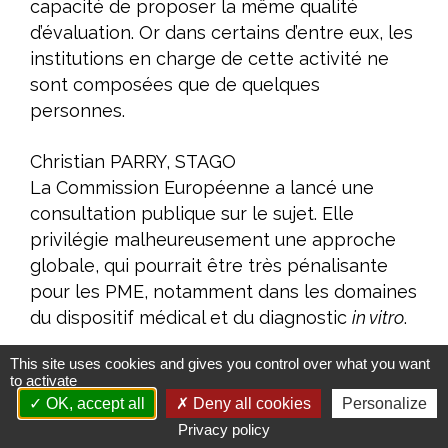
capacité de proposer la même qualité
d’évaluation. Or dans certains d’entre eux, les
institutions en charge de cette activité ne
sont composées que de quelques
personnes.
Christian PARRY, STAGO
La Commission Européenne a lancé une
consultation publique sur le sujet. Elle
privilégie malheureusement une approche
globale, qui pourrait être très pénalisante
pour les PME, notamment dans les domaines
du dispositif médical et du diagnostic
in vitro
.
This site uses cookies and gives you control over what you want
Agnès BUZYN
to activate
L’approche retenue par la Commission
OK, accept all
Deny all cookies
Personalize
Européenne est effectivement celle du
Privacy policy
médicament. Nous avons alerté sur le fait