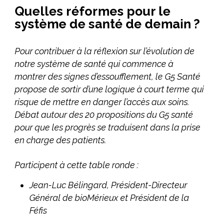
Quelles réformes pour le
Améliorer l’accès aux produits innovants
système de santé de demain ?
Concrétiser la dimension stratégique de la filière santé
Le livre blanc du G5 Santé 2017-2022
Pour contribuer à la réflexion sur l’évolution de
notre système de santé qui commence à
Publications
montrer des signes d’essoufflement, le G5 Santé
Espace presse
propose de sortir d’une logique à court terme qui
risque de mettre en danger l’accès aux soins.
Documents/études
Débat autour des 20 propositions du G5 santé
pour que les progrès se traduisent dans la prise
Nos engagements
en charge des patients.
Vis-à-vis des patients
Notre responsabilité sociale et environnementale
Participent à cette table ronde :
Jean-Luc Bélingard
, Président-Directeur
Actualités du G5
Général de bioMérieux et Président de la
Féfis
​Les Rencontres du G5 santé