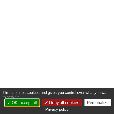
Améliorer l’accès aux produits innovants
Concrétiser la dimension stratégique de la filière santé
Le livre blanc du G5 Santé 2017-2022
Publications
Espace presse
Documents/études
Nos engagements
Vis-à-vis des patients
Notre responsabilité sociale et environnementale
This site uses cookies and gives you control over what you want
to activate
Actualités du G5
OK, accept all
Deny all cookies
Personalize
Privacy policy
​Les Rencontres du G5 santé