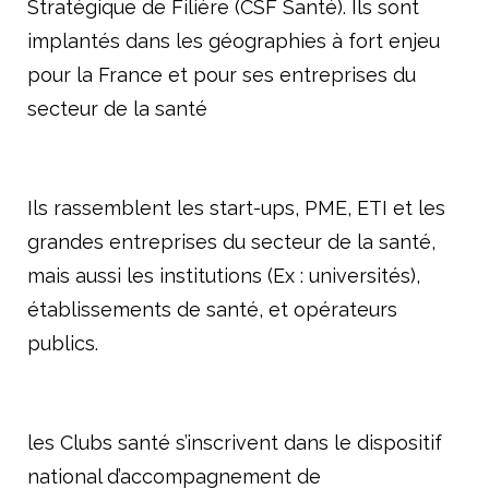
Stratégique de Filière (CSF Santé). Ils sont
Améliorer l’accès aux produits innovants
implantés dans les géographies à fort enjeu
Concrétiser la dimension stratégique de la filière santé
pour la France et pour ses entreprises du
Le livre blanc du G5 Santé 2017-2022
secteur de la santé
Publications
Espace presse
Ils rassemblent les start-ups, PME, ETI et les
Documents/études
grandes entreprises du secteur de la santé,
mais aussi les institutions (Ex : universités),
Nos engagements
établissements de santé, et opérateurs
Vis-à-vis des patients
publics.
Notre responsabilité sociale et environnementale
Actualités du G5
les Clubs santé s’inscrivent dans le dispositif
national d’accompagnement de
​Les Rencontres du G5 santé