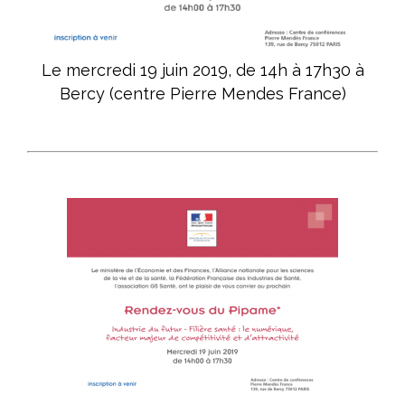
Améliorer l’accès aux produits innovants
Concrétiser la dimension stratégique de la filière santé
Le mercredi 19 juin 2019, de 14h à 17h30 à
Le livre blanc du G5 Santé 2017-2022
Bercy (centre Pierre Mendes France)
Publications
Espace presse
Documents/études
Nos engagements
Vis-à-vis des patients
Notre responsabilité sociale et environnementale
Actualités du G5
​Les Rencontres du G5 santé