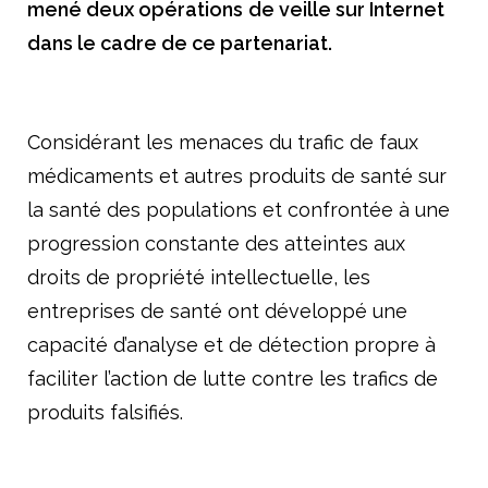
mené deux opérations
de veille sur Internet
Améliorer l’accès aux produits innovants
dans le cadre de ce partenariat.
Concrétiser la dimension stratégique de la filière santé
Le livre blanc du G5 Santé 2017-2022
Considérant les menaces du trafic de faux
Publications
médicaments et autres produits de santé sur
Espace presse
la santé des populations et confrontée à une
Documents/études
progression constante des atteintes aux
droits de propriété intellectuelle, les
Nos engagements
entreprises de santé ont développé une
Vis-à-vis des patients
capacité d’analyse et de détection propre à
Notre responsabilité sociale et environnementale
faciliter l’action de lutte contre les trafics de
produits falsifiés.
Actualités du G5
​Les Rencontres du G5 santé