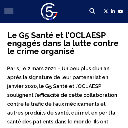
Qui sommes-nous ?
Le G5 Santé et l’OCLAESP
engagés dans la lutte contre
Présentation du G5 Santé
le crime organisé
Présentation des dirigeants
Un poids économique majeur
Paris, le 2 mars 2021
– Un peu plus d’un an
Les membres du G5 santé
après la signature de leur partenariat en
Contact
janvier 2020, le G5 Santé et l’OCLAESP
soulignent l’efficacité de cette collaboration
Nos propositions
contre le trafic de faux médicaments et
Propositions du G5 Santé, 2022-2027 : mettre la filière
autres produits de santé, qui met en péril la
Faire de la France le leader européen de l’innovation en
santé des patients dans le monde. Ils ont
Créer un cadre plus favorable en soutien de la politique 