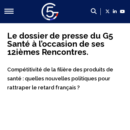
Qui sommes-nous ?
Le dossier de presse du G5
Santé à l’occasion de ses
Présentation du G5 Santé
12ièmes Rencontres.
Présentation des dirigeants
Un poids économique majeur
Compétitivité de la filière des produits de
Les membres du G5 santé
santé : quelles nouvelles politiques pour
Contact
rattraper le retard français ?
Nos propositions
Propositions du G5 Santé, 2022-2027 : mettre la filière
Faire de la France le leader européen de l’innovation en
Créer un cadre plus favorable en soutien de la politique 