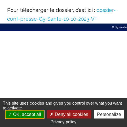
Améliorer l’accès aux produits innovants
Pour télécharger le dossier, c’est ici :
dossier-
Concrétiser la dimension stratégique de la filière santé
conf-presse-G5-Sante-10-10-2023-VF
Le livre blanc du G5 Santé 2017-2022
© G5 santé
Publications
Espace presse
Documents/études
Nos engagements
Vis-à-vis des patients
Notre responsabilité sociale et environnementale
This site uses cookies and gives you control over what you want
to activate
Actualités du G5
OK, accept all
Deny all cookies
Personalize
Privacy policy
​Les Rencontres du G5 santé