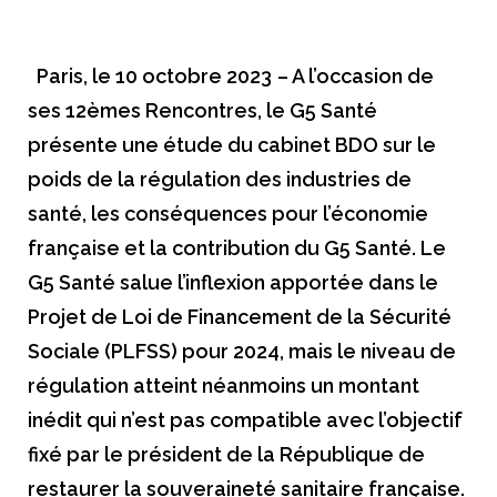
Améliorer l’accès aux produits innovants
Concrétiser la dimension stratégique de la filière santé
Paris, le 10 octobre 2023
–
A l’occasion de
Le livre blanc du G5 Santé 2017-2022
ses 12
èmes
Rencontres, le G5 Santé
présente une étude du cabinet BDO sur le
Publications
poids de la régulation des industries de
Espace presse
santé, les conséquences pour l’économie
Documents/études
française et la contribution du G5 Santé. Le
G5 Santé salue l’inflexion apportée dans le
Nos engagements
Projet de Loi de Financement de la Sécurité
Vis-à-vis des patients
Sociale (PLFSS) pour 2024, mais le niveau de
Notre responsabilité sociale et environnementale
régulation atteint néanmoins un montant
inédit qui n’est pas compatible avec l’objectif
Actualités du G5
fixé par le président de la République de
restaurer la souveraineté sanitaire française.
​Les Rencontres du G5 santé