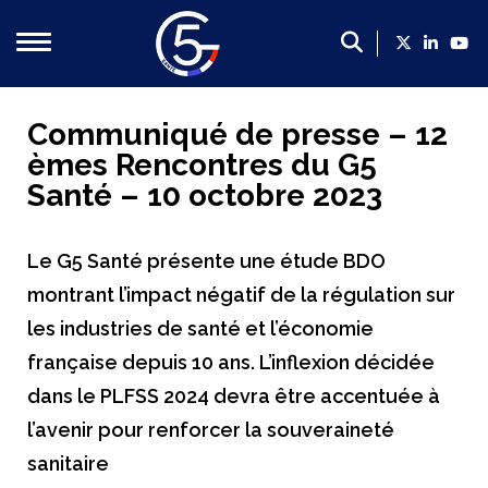
Qui sommes-nous ?
Communiqué de presse – 12
èmes Rencontres du G5
Présentation du G5 Santé
Santé – 10 octobre 2023
Présentation des dirigeants
Un poids économique majeur
Le G5 Santé présente une étude BDO
Les membres du G5 santé
montrant l’impact négatif de la régulation sur
Contact
les industries de santé et l’économie
française depuis 10 ans. L’inflexion décidée
Nos propositions
dans le PLFSS 2024 devra être accentuée à
Propositions du G5 Santé, 2022-2027 : mettre la filière
l’avenir pour renforcer la souveraineté
Faire de la France le leader européen de l’innovation en
sanitaire
Créer un cadre plus favorable en soutien de la politique 