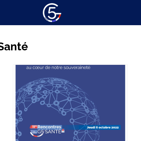
Santé
 santé au cœur des priorités du quinquennat
 santé
industrielle