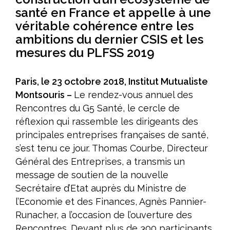
santé en France et appelle à une
Améliorer l’accès aux produits innovants
véritable cohérence entre les
Concrétiser la dimension stratégique de la filière santé
ambitions du dernier CSIS et les
Le livre blanc du G5 Santé 2017-2022
mesures du PLFSS 2019
Publications
Paris, le 23 octobre 2018, Institut Mutualiste
Espace presse
Montsouris –
Le rendez-vous annuel des
Rencontres du G5 Santé, le cercle de
Documents/études
réflexion qui rassemble les dirigeants des
Nos engagements
principales entreprises françaises de santé,
s’est tenu ce jour. Thomas Courbe, Directeur
Vis-à-vis des patients
Général des Entreprises, a transmis un
Notre responsabilité sociale et environnementale
message de soutien de la nouvelle
Secrétaire d’Etat auprès du Ministre de
Actualités du G5
l’Economie et des Finances, Agnès Pannier-
Runacher, a l’occasion de l’ouverture des
Rencontres. Devant plus de 300 participants,
​Les Rencontres du G5 santé