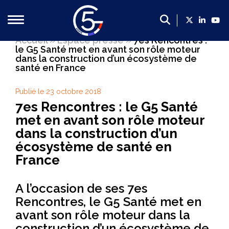
Accueil
»
Espace presse
»
7es Rencontres :
le G5 Santé met en avant son rôle moteur
Qui sommes-nous ?
dans la construction d’un écosystème de
santé en France
Présentation du G5 Santé
Publié le 23 octobre 2018
Présentation des dirigeants
7es Rencontres : le G5 Santé
Un poids économique majeur
met en avant son rôle moteur
Les membres du G5 santé
dans la construction d’un
écosystème de santé en
Contact
France
Nos propositions
A l’occasion de ses 7es
Propositions du G5 Santé, 2022-2027 : mettre la filière
Rencontres, le G5 Santé met en
Faire de la France le leader européen de l’innovation en
avant son rôle moteur dans la
Créer un cadre plus favorable en soutien de la politique 
construction d’un écosystème de