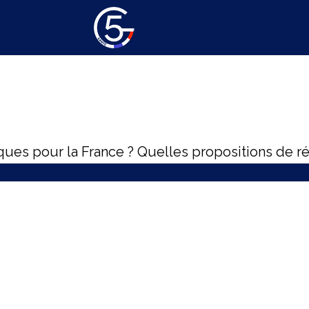
iques pour la France ? Quelles propositions de r
 santé au cœur des priorités du quinquennat
 santé
industrielle