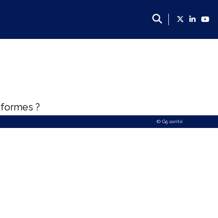
éformes ?
© G5 santé