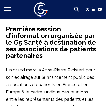
Qui sommes-nous ?
Première session
d’information organisée par
Présentation du G5 Santé
le G5 Santé à destination de
Présentation des dirigeants
ses associations de patients
Un poids économique majeur
partenaires
Les membres du G5 santé
Contact
Un grand merci à Anne-Pierre Pickaert pour
son éclairage sur le financement public des
Nos propositions
associations de patients en France et en
Propositions du G5 Santé, 2022-2027 : mettre la filière
Europe & le cadre juridique des relations
Faire de la France le leader européen de l’innovation en
entre les représentants des patients et les
Créer un cadre plus favorable en soutien de la politique 