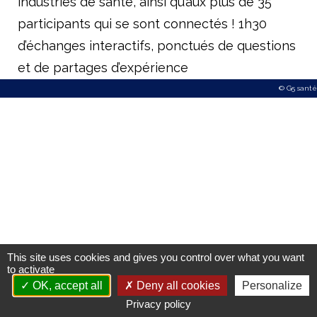
industries de santé, ainsi qu’aux plus de 35
Améliorer l’accès aux produits innovants
participants qui se sont connectés ! 1h30
Concrétiser la dimension stratégique de la filière santé
d’échanges interactifs, ponctués de questions
Le livre blanc du G5 Santé 2017-2022
et de partages d’expérience
© G5 santé
Publications
Espace presse
Documents/études
Nos engagements
Vis-à-vis des patients
Notre responsabilité sociale et environnementale
This site uses cookies and gives you control over what you want
to activate
Actualités du G5
OK, accept all
Deny all cookies
Personalize
Privacy policy
​Les Rencontres du G5 santé