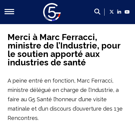
Qui sommes-nous ?
Merci à Marc Ferracci,
ministre de l’Industrie, pour
Présentation du G5 Santé
le soutien apporté aux
Présentation des dirigeants
industries de santé
Un poids économique majeur
Les membres du G5 santé
A peine entré en fonction, Marc Ferracci,
Contact
ministre délégué en charge de l’Industrie, a
faire au G5 Santé l’honneur d’une visite
Nos propositions
matinale et d’un discours d’ouverture des 13e
Propositions du G5 Santé, 2022-2027 : mettre la filière
Rencontres.
Faire de la France le leader européen de l’innovation en
Créer un cadre plus favorable en soutien de la politique 