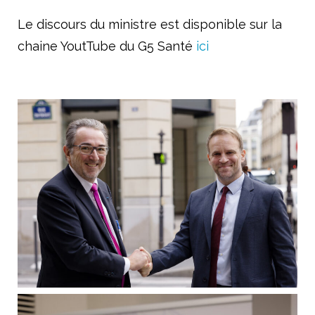
Améliorer l’accès aux produits innovants
Le discours du ministre est disponible sur la
Concrétiser la dimension stratégique de la filière santé
chaine YoutTube du G5 Santé
ici
Le livre blanc du G5 Santé 2017-2022
Publications
Espace presse
Documents/études
Nos engagements
Vis-à-vis des patients
Notre responsabilité sociale et environnementale
Actualités du G5
​Les Rencontres du G5 santé