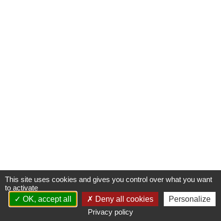
Améliorer l’accès aux produits innovants
Concrétiser la dimension stratégique de la filière santé
Le livre blanc du G5 Santé 2017-2022
Publications
Espace presse
Documents/études
Nos engagements
Vis-à-vis des patients
Notre responsabilité sociale et environnementale
This site uses cookies and gives you control over what you want
to activate
Actualités du G5
OK, accept all
Deny all cookies
Personalize
Privacy policy
​Les Rencontres du G5 santé