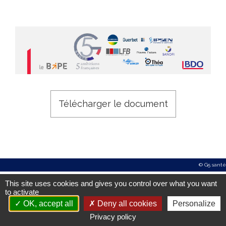
Améliorer l’accès aux produits innovants
Concrétiser la dimension stratégique de la filière santé
Le livre blanc du G5 Santé 2017-2022
Publications
Espace presse
Télécharger le document
Documents/études
Nos engagements
Vis-à-vis des patients
© G5 santé
Notre responsabilité sociale et environnementale
This site uses cookies and gives you control over what you want
to activate
Actualités du G5
OK, accept all
Deny all cookies
Personalize
Privacy policy
​Les Rencontres du G5 santé