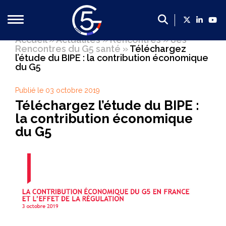
Accueil
»
Actualités
»
Rencontres
»
8es
Rencontres du G5 santé
»
Téléchargez
Qui sommes-nous ?
l’étude du BIPE : la contribution économique
du G5
Présentation du G5 Santé
Publié le 03 octobre 2019
Présentation des dirigeants
Téléchargez l’étude du BIPE :
Un poids économique majeur
la contribution économique
Les membres du G5 santé
du G5
Contact
Nos propositions
Propositions du G5 Santé, 2022-2027 : mettre la filière
Faire de la France le leader européen de l’innovation en
Créer un cadre plus favorable en soutien de la politique 