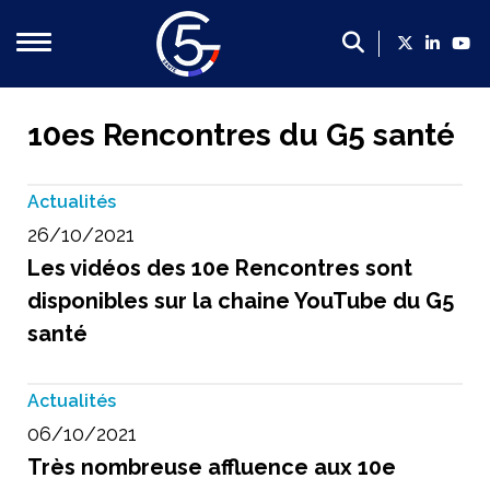
Qui sommes-nous ?
10es Rencontres du G5 santé
Présentation du G5 Santé
Actualités
Présentation des dirigeants
26/10/2021
Un poids économique majeur
Les vidéos des 10e Rencontres sont
Les membres du G5 santé
disponibles sur la chaine YouTube du G5
Contact
santé
Nos propositions
Actualités
Propositions du G5 Santé, 2022-2027 : mettre la filière
06/10/2021
Faire de la France le leader européen de l’innovation en
Très nombreuse affluence aux 10e
Créer un cadre plus favorable en soutien de la politique 