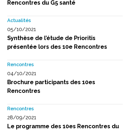
Rencontres du G5 santé
Améliorer l’accès aux produits innovants
Concrétiser la dimension stratégique de la filière santé
Actualités
Le livre blanc du G5 Santé 2017-2022
05/10/2021
Synthèse de l’étude de Prioritis
Publications
présentée lors des 10e Rencontres
Espace presse
Documents/études
Rencontres
04/10/2021
Nos engagements
Brochure participants des 10es
Vis-à-vis des patients
Rencontres
Notre responsabilité sociale et environnementale
Rencontres
Actualités du G5
28/09/2021
Le programme des 10es Rencontres du
​Les Rencontres du G5 santé